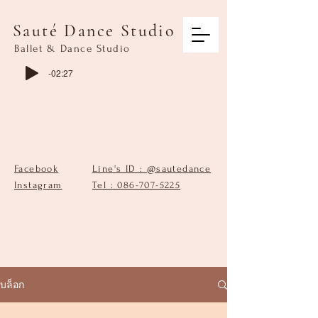
Sauté Dance Studio
Ballet & Dance Studio
-02:27
Facebook
Line's ID : @sautedance
Instagram
Tel : 086-707-5225
บล็อก