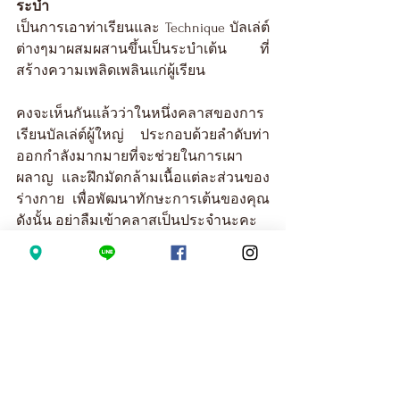
ระบำ
เป็นการเอาท่าเรียนและ Technique บัลเล่ต์
ต่างๆมาผสมผสานขึ้นเป็นระบำเต้น ที่
สร้างความเพลิดเพลินแก่ผู้เรียน
คงจะเห็นกันแล้วว่าในหนึ่งคลาสของการ
เรียนบัลเล่ต์ผู้ใหญ่ ประกอบด้วยลำดับท่า
ออกกำลังมากมายที่จะช่วยในการเผา
ผลาญ และฝึกมัดกล้ามเนื้อแต่ละส่วนของ
ร่างกาย เพื่อพัฒนาทักษะการเต้นของคุณ 
ดังนั้น อย่าลืมเข้าคลาสเป็นประจำนะคะ 
หากใครอยากดูคลาสเรียนเพิ่มเติม 
สามารถเช็คตารางเรียนผ่าน 
Line ID : 
@sautedance
 และสำหรับคนที่ไม่เคยมีพื้น
ฐานเรียนบัลเล่ต์หรือเต้นมาก่อนก็ไม่ต้อง
กังวล เพราะทางโรงเรียน 
Sauté Dance 
Studio
 มีคลาส Adult Beginner Ballet ที่จะ
ช่วยปูพื้นฐานให้คุณตั้งแต่เริ่มต้นเพื่อที่จะ