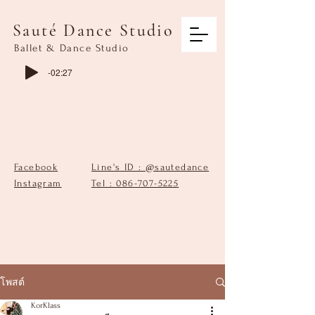
Sauté Dance Studio
Ballet & Dance Studio
-02:27
Facebook
Line's ID : @sautedance
Instagram
Tel : 086-707-5225
โพสต์
KorKlass